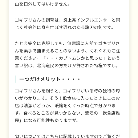
由を口外してはいけません。
ゴキブリさんの飼育は、炎上系インフルエンサーと同
じく社会的に身を亡ぼす恐れのある諸刃の剣です。
たとえ完全に克服しても、無意識に人前でゴキブリさ
んを素手で捕まえることのないよう、くれぐれもご注
意ください。「・・・カブトムシかと思った」という
言い訳は、北海道民の方だけが許された特権ですし。
一つだけメリット・・・・
ゴキブリさんを飼うと、ゴキブリがいる時の独特の匂
いがわかります。そう！飲食店に入ったときにこのお
店は清潔がどうか、暖簾をくぐった時点で分かりま
す。食べるところが見つからない、流浪の「飲食店難
民」になる可能性もありますが。
匂いについてはこちらに記載していますのでご覧くだ