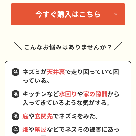
今すぐ購入はこちら
こんなお悩みは
ありませんか？
ネズミが
天井裏
で走り回っていて困
っている。
キッチンなど
水回り
や
家の隙間
から
入ってきているような気がする。
庭
や
玄関先
でネズミをみた。
畑
や
納屋
などでネズミの被害にあっ