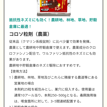
抵抗性ネズミにも効く！農耕地、林地、草地、貯穀
倉庫に最適！
コロソ粒剤（農薬）
従来品（クマリン系殺鼠剤）に比べ少量で効果を発揮。
農薬として農耕地や貯穀倉庫で使えます。農薬成分のクロ
ロファシノン配合で、ワルファリン抵抗性のネズミにも効
果があります。
農耕地や貯穀倉庫のネズミ駆除におすすめです。
【使用方法】
農耕地、林地、草地及びこれらに隣接する農道等にある
営巣地の場合
本剤約25粒を紙包みとし、巣穴に投入する。使用量は
通常10アール当り、本剤250~500gとなる。毒餌施用後
は、喫食箇所に対して、3~5間連続配置する。